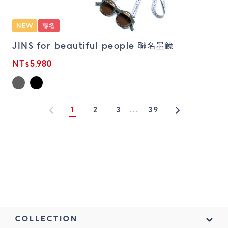
JINS for beautiful people 聯名墨鏡
NT$5,980
1
2
3
39
...
1
COLLECTION