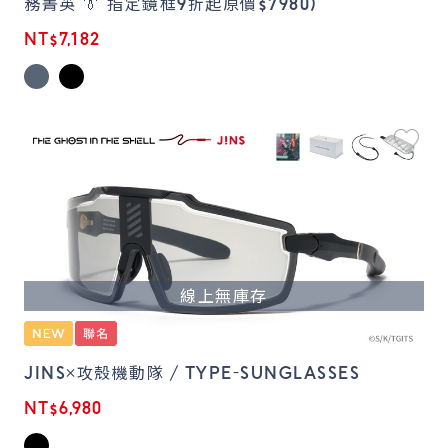
務菁英 👔 指定鏡框9折起原價$7980)
NT$7,182
線上無庫存
JINS×攻殼機動隊 / TYPE-SUNGLASSES
NT$6,980