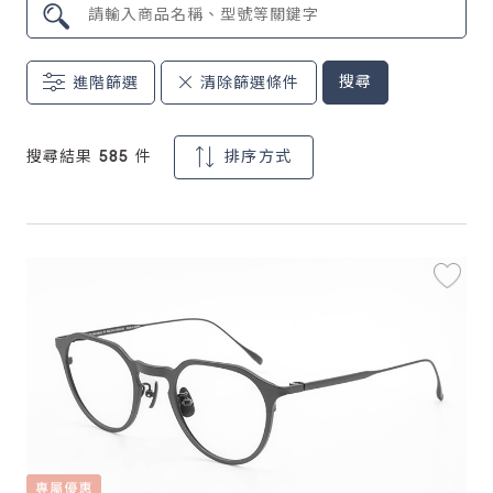
鏡片說明
搜尋
進階篩選
清除篩選條件
Lens
常見問題
搜尋結果 585 件
排序方式
FAQ