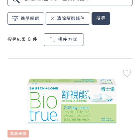
鏡片說明
搜尋
進階篩選
清除篩選條件
Lens
搜尋結果 5 件
排序方式
常見問題
FAQ