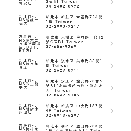
NS國光大
0號B1 Taiwan
買家店
04-2482-0972
新北市-JI
新北市 新莊區 幸福路736號
NS新莊幸
1樓 Taiwan
福店
02-2990-7217
高雄市-JI
高雄市 大樹區 學城路一段12
NS義大世
號C區B1 Taiwan
界購物廣場
07-656-9269
店(OUTL
ET店)
新北市-JI
新北市 淡水區 英專路33號1
NS淡水英
樓 Taiwan
專店
02-2629-0711
新北市-JI
新北市 汐止區 龍安路28巷6
NS汐止龍
號B1(家樂福超市汐止龍安店
安店
內) Taiwan
02-8642-5185
新北市-JI
新北市 新店區 中央路157號
NS新店小
4F Taiwan
碧潭店
02-8913-6297
高雄市-JI
高雄市 楠梓區 藍田路288號
NS楠梓家