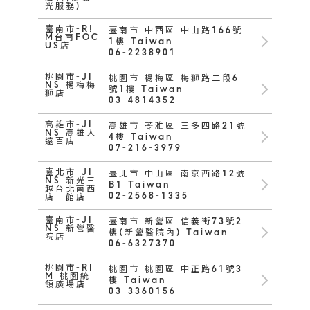
光服務)
臺南市-R!
臺南市 中西區 中山路166號
鏡片說明
M台南FOC
1樓 Taiwan
US店
06-2238901
Lens
桃園市-JI
桃園市 楊梅區 梅獅路二段6
NS 楊梅梅
號1樓 Taiwan
獅店
常見問題
03-4814352
FAQ
高雄市-JI
高雄市 苓雅區 三多四路21號
NS 高雄大
4樓 Taiwan
遠百店
07-216-3979
臺北市-JI
臺北市 中山區 南京西路12號
NS 新光三
B1 Taiwan
越台北南西
02-2568-1335
店一館店
臺南市-JI
臺南市 新營區 信義街73號2
NS 新營醫
樓(新營醫院內) Taiwan
院店
06-6327370
桃園市-RI
桃園市 桃園區 中正路61號3
M 桃園統
樓 Taiwan
領廣場店
03-3360156