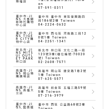
1樓(家樂福楠梓店內) Taiw
樂福店
an
07-591-0311
臺中市-JI
臺中市 臺中市 東區復興路四
NS 大魯閣
段186號2樓 Taiwan
新時代購物
04-2224-0632
中心店
臺中市-JI
臺中市 西屯區 河南路三段12
NS TIGE
0號1樓 Taiwan
R CITY購
04-2251-1341
物中心店
新北市-JI
新北市 林口區 文化二路一段
NS MITS
123號3樓(櫃位編號:70020
UI OUTL
號) Taiwan
ET PARK
林口店
02-2608-7571
高雄市-JI
高雄市 岡山區 捷安路1巷2號
NS 岡山樂
1樓 Taiwan
購廣場店
07-625-5571
高雄市-JI
高雄市 前金區 五福三路59號
NS 高雄大
5樓 Taiwan
立店
07-216-3979
臺中市-JI
臺中市 西區 公益路68號2樓
NS 勤美誠
Taiwan