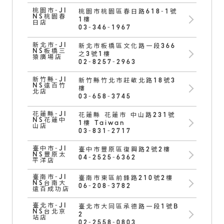
桃園市-JI
桃園市桃園區春日路618-1號
NS桃園春
1樓
日店
03-346-1967
新北市-JI
新北市板橋區文化路一段366
NS板橋三
之3號1樓
猿廣場店
02-8257-2963
新竹縣-JI
新竹縣竹北市莊敬北路18號3
NS遠百竹
樓
北店
03-658-3745
花蓮縣-JI
花蓮縣 花蓮市 中山路231號
NS花蓮中
1樓 Taiwan
山店
03-831-2717
臺中市-JI
臺中市豐原區復興路2號2樓
NS豐原太
04-2525-6362
平洋店
臺南市-JI
臺南市東區前鋒路210號2樓
NS台南大
06-208-3782
遠百成功店
臺北市-JI
臺北市大同區承德路一段1號B
NS台北京
2
站店
02-2558-0803