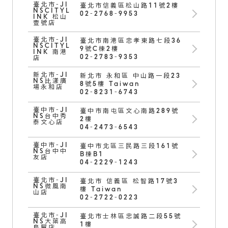
臺北市-JI
臺北市信義區松山路11號2樓
NSCITYL
02-2768-9953
INK 松山
壹號店
臺北市-JI
臺北市南港區忠孝東路七段36
NSCITYL
9號C棟2樓
INK 南港
02-2783-9353
店
新北市-JI
新北市 永和區 中山路一段23
NS比漾廣
8號5樓 Taiwan
場永和店
02-8231-6743
臺中市-JI
臺中市南屯區文心南路289號
NS台中秀
2樓
泰文心店
04-2473-6543
臺中市-JI
臺中市北區三民路三段161號
NS台中中
B棟B1
友店
04-2229-1243
臺北市-JI
臺北市 信義區 松智路17號3
NS微風南
樓 Taiwan
山店
02-2722-0223
臺北市-JI
臺北市士林區忠誠路二段55號
NS大葉高
1樓