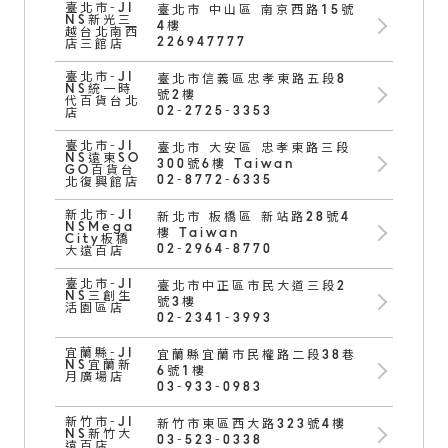
臺北市-JI
臺北市 中山區 南京西路15號
NS新光三
4樓
越台北南西
226947777
店三館店
臺北市-JI
臺北市信義區忠孝東路五段8
NS統一時
號2樓
代百貨台北
02-2725-3353
店
臺北市-JI
臺北市 大安區 忠孝東路三段
NS遠東SO
300號6樓 Taiwan
GO百貨台
02-8772-6335
北復興館店
新北市-JI
新北市 板橋區 新站路28號4
NSMega
樓 Taiwan
City板橋
02-2964-8770
大遠百店
臺北市-JI
臺北市中正區市民大道三段2
NS三創生
號3樓
活園區店
02-2341-3993
宜蘭縣-JI
宜蘭縣宜蘭市民權路二段38巷
NS宜蘭新
6號1樓
月廣場店
03-933-0983
新竹市-JI
新竹市東區西大路323號4樓
NS新竹大
03-523-0338
遠百店