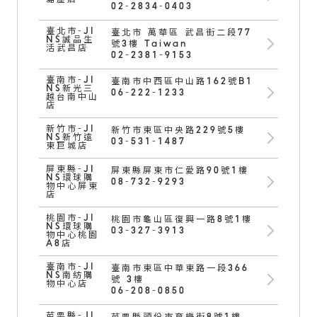
島屋店
02-2834-0403
臺北市-JI
臺北市 萬華區 武昌街二段77
NS誠品生
號3樓 Taiwan
活武昌店
02-2381-9153
臺南市-JI
臺南市中西區中山路162號B1
NS新光三
06-222-1233
越台南中山
店
新竹市-JI
新竹市東區中央路229號5樓
NS新竹遠
03-531-1487
東巨城店
屏東縣-JI
屏東縣屏東市仁愛路90號1樓
NS環球購
08-732-9293
物中心屏東
店
桃園市-JI
桃園市龜山區復興一路8號1樓
NS環球購
03-327-3913
物中心桃園
A8店
臺南市-JI
臺南市東區中華東路一段366
NS南紡購
號 3樓
物中心店
06-208-0850
苗栗縣-JI