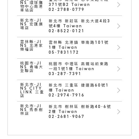
臺北市 南港區 忠孝東路七段
NS 環球購
371號B2 Taiwan
物中心南港
02-2788-0779
車站店
新北市-JI
新北市 新莊區 新北大道4段3
NS 宏匯廣
號4樓 Taiwan
場店
02-8522-0121
雲林縣-JI
雲林縣 北港鎮 華南路101號
NS 北港家
1樓 Taiwan
樂福店
05-7831172
桃園市-JI
桃園市 中壢區 高鐵站前東路
NS 青埔大
一段1號1樓 Taiwan
全聯店
03-287-7391
新北市-JI
新北市 三重區 捷運路60號1
NS CITY
樓 Taiwan
LINK 三重
02-2974-7916
店
新北市-JI
新北市 樹林區 樹新路40-6號
NS 秀泰樹
2樓 Taiwan
林店
02-2681-9067