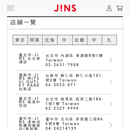
0
店舖一覽
搜尋
東京
関東
北海
中
近畿
中
九
道・
部・
国・
州・
登入/註冊
門市一覽
我的最愛
臺北市-JI
台北市 內湖區 東湖路8號1樓
NS 台北東
東北
北陸
四国
沖縄
Taiwan
湖店
最新消息
02-2631-7908
News
臺南市-JI
台南市 歸仁區 歸仁大道101
NS MITS
號2樓 Taiwan
UI OUTL
06-3033-071
ET PARK
台南店
商品系列
臺北市-JI
台北市 南港區 經貿二路186-
Collection
NS 南港中
1號1樓 Taiwan
信店
02-2327-9999
線上商城
臺中市-JI
臺中市 北屯區 崇德路三段86
NS 漢神洲
5號4樓 Taiwan
際購物廣場
Online Shop
04-24214139
店(暫無驗