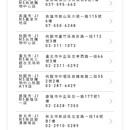
苗栗縣頭份市育樂街8號1樓
NS尚順購
037-595-663
物中心店
高雄市-JI
高雄市鼓山區大順一路115號
NS義享天
6樓
地店
07-550-6248
桃園市-JI
桃園市蘆竹區南崁路一段112
NS台茂購
號3樓
物中心店
03-311-1073
臺北市-JI
臺北市中正區忠孝西路一段66
NS新光三
號3樓
越台北站前
02-2311-5292
店
桃園市-JI
桃園市中壢區高鐵南路二段35
NS環球購
2號2樓
物中心桃園
03-287-6429
A19店
基隆市-JI
基隆市中正區信一路177號1
NS基隆信
樓
一店
02-2428-7355
新北市-JI
新北市新店區北宜路一段16號
NS新店碧
B1樓
潭廣場店
02-2910-0289