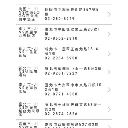
桃園市-JI
桃園市中壢區元化路357號5
NS遠東SO
樓
GO百貨桃
03-280-5229
園中壢店
臺北市-JI
臺北市中山區敬業三路20號1
NS美麗華
樓
百樂園店
02-8502-2810
新北市-JI
新北市三重區正義北路15-4
NS三重正
號1樓
義店
02-2984-5958
新北市-JI
新北市蘆洲區中山一路8號3樓
NS徐匯廣
02-8281-3227
場店
臺北市-JI
臺北市大安區忠孝東路四段15
NS忠孝敦
3號1樓
化店
02-8771-4358
臺北市-JI
臺北市士林區天母東路68號一
NS新光三
館2樓
越台北天母
02-2874-2526
店
嘉義市-JI
嘉義市西區垂楊路537號3樓
NS遠百嘉