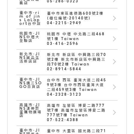
05-286-0323
義店
臺中市-ri
臺中市東區進德路600號2樓
m of jin
(櫃位編號:20140號)
s LaLap
04-2215-2949
ort台中店
桃園市-JI
桃園市 中壢 中北路二段468
NS中壢大
號1樓 Taiwan
全聯店
03-416-2596
新北市-JI
新北市 新店區 中興路三段70
NS誠品生
號2樓 新北市新店區中興路三
活新店店
段70號2樓 Taiwan
02-8914-5844
臺中市-JI
台中市 西區 臺灣大道二段45
NS廣三SO
9號3樓 台中市西區臺灣大道
GO百貨店
二段459號3樓 Taiwan
04-2328-3123
高雄市-JI
高雄市 左營區 博愛二路777
NS漢神巨
號7樓 高雄市左營區博愛二路
蛋購物廣場
777號7樓 Taiwan
店
07-522-4388
臺中市-JI
臺中市 大里區 國光路二段71