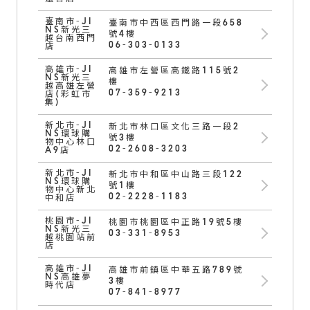
臺南市-JI
臺南市中西區西門路一段658
NS新光三
號4樓
越台南西門
06-303-0133
店
高雄市-JI
高雄市左營區高鐵路115號2
NS新光三
樓
越高雄左營
07-359-9213
店(彩虹市
集)
新北市-JI
新北市林口區文化三路一段2
NS環球購
號3樓
物中心林口
02-2608-3203
A9店
新北市-JI
新北市中和區中山路三段122
NS環球購
號1樓
物中心新北
02-2228-1183
中和店
桃園市-JI
桃園市桃園區中正路19號5樓
NS新光三
03-331-8953
越桃園站前
店
高雄市-JI
高雄市前鎮區中華五路789號
NS高雄夢
3樓
時代店
07-841-8977