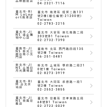
品綠園道店
04-2321-7116
臺北市-RI
臺北市 南港區 經貿二路131
M LaLap
號2樓(櫃位編號:21200號)
ort南港店
Taiwan
02-2783-2215
臺北市-JI
臺北市 大安區 敦化南路二段
NS 遠企購
203號B1 Taiwan
物中心店
02-2732-7390
臺南市-JI
臺南市 北區 西門路四段135
NS 新光三
號2樓 Taiwan
越台南小北
06-251-0481
門店
新北市-JI
新北市 土城區 學府路二段21
NS 土城日
0號1樓 Taiwan
月光廣場店
02-8273-3919
臺北市-RI
臺北市 大同區 承德路一段1
M 台北京
號2樓 Taiwan
站店
02-2552-3855
臺北市-JI
臺北市 信義區 忠孝東路五段
NS 微風信
68號B1 Taiwan
義店
02-2722-0029