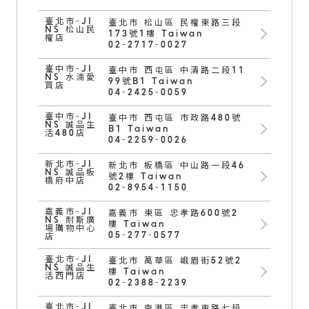
臺北市-JI
臺北市 松山區 民權東路三段
NS 松山民
173號1樓 Taiwan
權店
02-2717-0027
臺中市-JI
臺中市 西屯區 中清路二段11
NS 水湳愛
99號B1 Taiwan
買店
04-2425-0059
臺中市-JI
臺中市 西屯區 市政路480號
NS 誠品生
B1 Taiwan
活480店
04-2259-0026
新北市-JI
新北市 板橋區 中山路一段46
NS 誠品板
號2樓 Taiwan
橋府中店
02-8954-1150
嘉義市-JI
嘉義市 東區 忠孝路600號2
NS 耐斯廣
樓 Taiwan
場購物中心
05-277-0577
店
臺北市-JI
臺北市 萬華區 峨眉街52號2
NS 誠品生
樓 Taiwan
活西門店
02-2388-2239
臺北市-JI