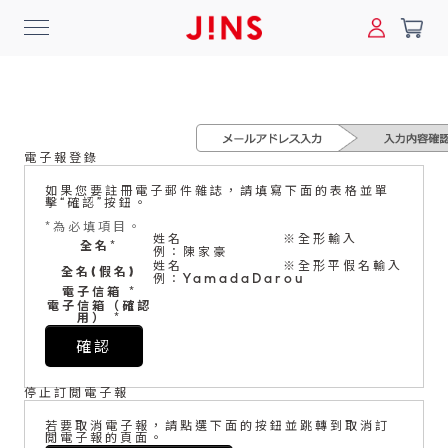
0
搜尋
電子報登錄
登入/註冊
門市一覽
我的最愛
如果您要註冊電子郵件雜誌，請填寫下面的表格並單
擊“確認”按鈕。
最新消息
*
為必填項目。
姓名
※全形輸入
全名
*
例：陳家豪
News
姓名
※全形平假名輸入
全名(假名)
例：YamadaDarou
電子信箱
*
電子信箱（確認
商品系列
用）
*
Collection
確認
停止訂閲電子報
線上商城
若要取消電子報，請點選下面的按鈕並跳轉到取消訂
Online Shop
閲電子報的頁面。