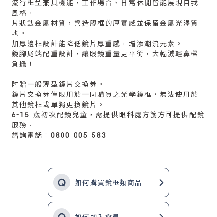
流行框型兼具機能，工作場合、日常休閒皆能展現自我
風格。
片狀鈦金屬材質，營造膠框的厚實感並保留金屬光澤質
地。
加厚邊框設計能降低鏡片厚重感，增添潮流元素。
鏡腳尾端配重設計，讓眼鏡重量更平衡，大幅減輕鼻樑
負擔！
附贈一般薄型鏡片交換券。
鏡片交換券僅限用於一同購買之光學鏡框，無法使用於
其他鏡框或單獨更換鏡片。
6-15 歲初次配鏡兒童，需提供眼科處方箋方可提供配鏡
服務。
諮詢電話：0800-005-583
如何購買鏡框類商品