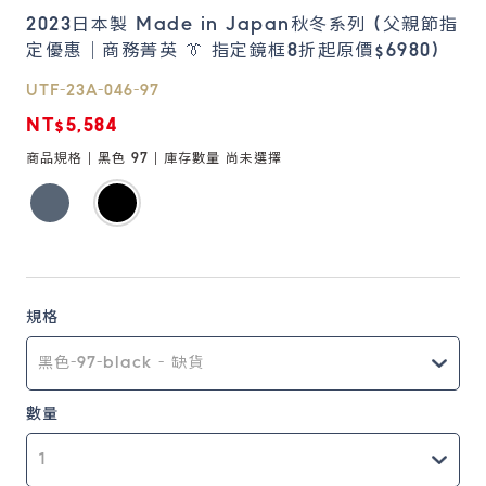
2023日本製 Made in Japan秋冬系列 (父親節指
定優惠｜商務菁英 👔 指定鏡框8折起原價$6980)
鏡片說明
Lens
UTF-23A-046-97
NT$5,584
常見問題
商品規格 |
黑色 97
| 庫存數量
尚未選擇
FAQ
規格
數量