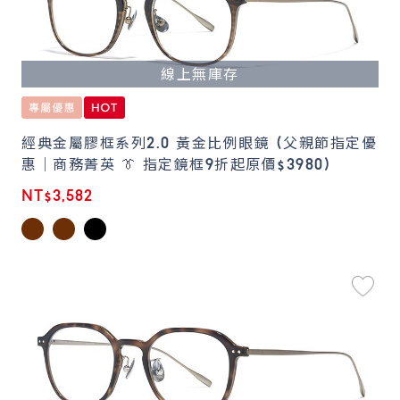
線上無庫存
經典金屬膠框系列2.0 黃金比例眼鏡 (父親節指定優
惠｜商務菁英 👔 指定鏡框9折起原價$3980)
NT$3,582