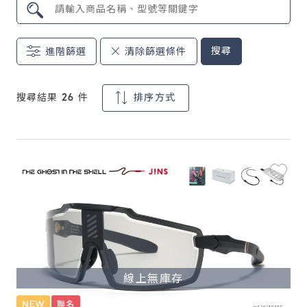
鏡片說明
搜尋
進階篩選
清除篩選條件
Lens
常見問題
搜尋結果 26 件
排序方式
FAQ
線上無庫存