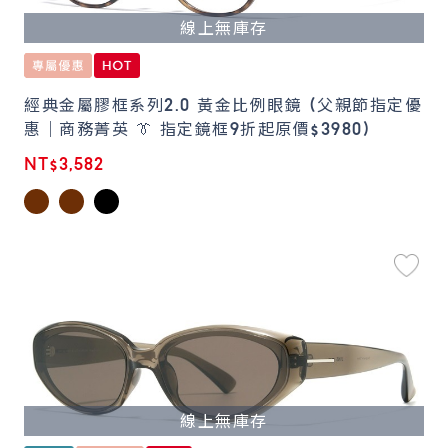
線上無庫存
經典金屬膠框系列2.0 黃金比例眼鏡 (父親節指定優
惠｜商務菁英 👔 指定鏡框9折起原價$3980)
NT$3,582
線上無庫存