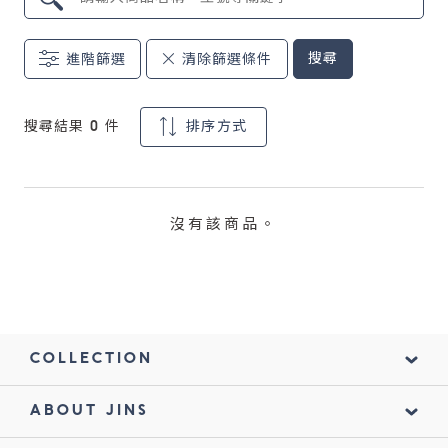
鏡片說明
搜尋
進階篩選
清除篩選條件
Lens
搜尋結果
0
件
排序方式
常見問題
FAQ
沒有該商品。
COLLECTION
ABOUT JINS