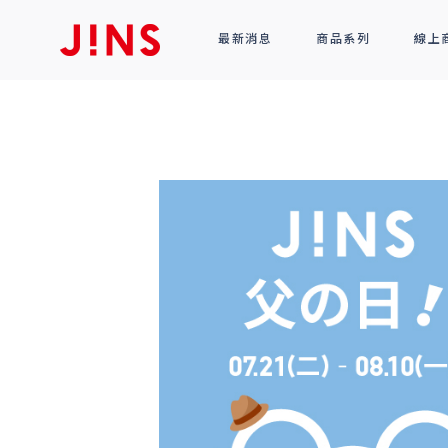
最新消息
商品系列
線上
鏡框
全部商品
光學眼鏡
太陽眼鏡
功能性眼鏡
配件
R!M BY J!NS