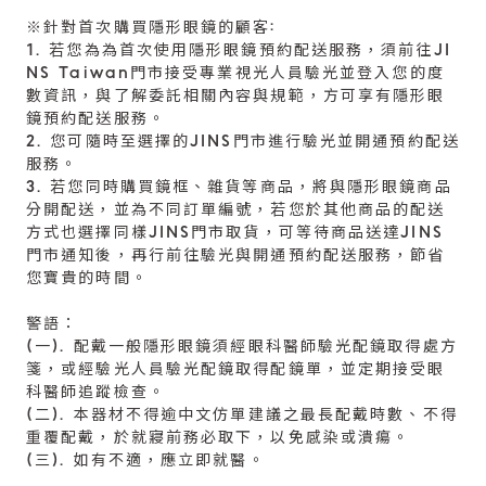
※針對首次購買隱形眼鏡的顧客:
1. 若您為為首次使用隱形眼鏡預約配送服務，須前往JI
NS Taiwan門市接受專業視光人員驗光並登入您的度
數資訊，與了解委託相關內容與規範，方可享有隱形眼
鏡預約配送服務。
2. 您可隨時至選擇的JINS門市進行驗光並開通預約配送
服務。
3. 若您同時購買鏡框、雜貨等商品，將與隱形眼鏡商品
分開配送，並為不同訂單編號，若您於其他商品的配送
方式也選擇同樣JINS門市取貨，可等待商品送達JINS
門市通知後，再行前往驗光與開通預約配送服務，節省
您寶貴的時間。
警語：
(一). 配戴一般隱形眼鏡須經眼科醫師驗光配鏡取得處方
箋，或經驗光人員驗光配鏡取得配鏡單，並定期接受眼
科醫師追蹤檢查。
(二). 本器材不得逾中文仿單建議之最長配戴時數、不得
重覆配戴，於就寢前務必取下，以免感染或潰瘍。
(三). 如有不適，應立即就醫。