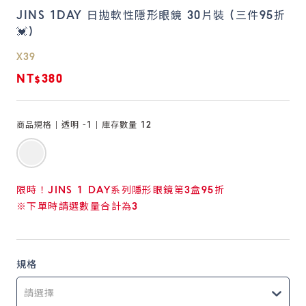
JINS 1DAY 日拋軟性隱形眼鏡 30片裝 (三件95折
💓)
鏡片說明
Lens
X39
NT$380
常見問題
FAQ
商品規格 |
透明 -1
| 庫存數量
12
限時！JINS 1 DAY系列隱形眼鏡第3盒95折
※下單時請選數量合計為3
規格