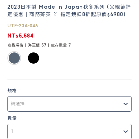
2023日本製 Made in Japan秋冬系列 (父親節指
定優惠｜商務菁英 👔 指定鏡框8折起原價$6980)
鏡片說明
Lens
UTF-23A-046
NT$5,584
常見問題
商品規格 |
海軍藍 57
| 庫存數量
7
FAQ
規格
數量