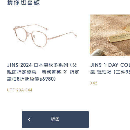
猜你也喜歡
JINS 2024 日本製秋冬系列 (父
JINS 1 DAY 
親節指定優惠｜商務菁英 👔 指定
鏡 琥珀褐 (三件95
鏡框8折起原價$6980)
X42
UTF-23A-044
返回