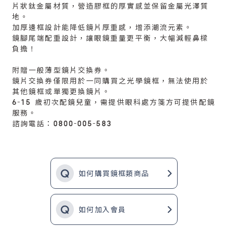
片狀鈦金屬材質，營造膠框的厚實感並保留金屬光澤質
地。
加厚邊框設計能降低鏡片厚重感，增添潮流元素。
鏡腳尾端配重設計，讓眼鏡重量更平衡，大幅減輕鼻樑
負擔！
附贈一般薄型鏡片交換券。
鏡片交換券僅限用於一同購買之光學鏡框，無法使用於
其他鏡框或單獨更換鏡片。
6-15 歲初次配鏡兒童，需提供眼科處方箋方可提供配鏡
服務。
諮詢電話：0800-005-583
如何購買鏡框類商品
如何加入會員