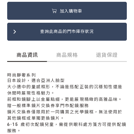
加入購物車
查詢此商品的門市庫存狀況
商品資訊
商品規格
退貨保證
時尚靜奢系列
日本設計，適合亞洲人臉型
大小適中的量感框形，不論是搭配正裝的沉穩知性還是
休閒時展現性格魅力。
前框和鏡腳上以金屬點綴，更能展現精緻的高雅品味。
贈一般標準鏡片交換券享門市配鏡服務
鏡片交換券僅限用於一同購買之光學鏡框，無法使用於
其他鏡框或單獨更換鏡片。
6-15 歲初次配鏡兒童，需提供眼科處方箋方可提供配鏡
服務。