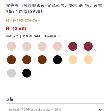
零失誤百搭經典眼鏡(父親節限定優惠 🎁 指定鏡框
9折起 原價$2980)
鏡片說明
Lens
MMF-19S-275-76M
NT$2,682
常見問題
商品規格 |
葡萄酒 76M
| 庫存數量
0
FAQ
規格