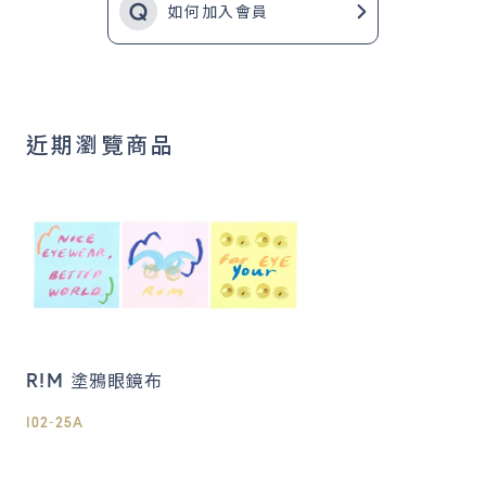
如何加入會員
近期瀏覽商品
R!M 塗鴉眼鏡布
I02-25A