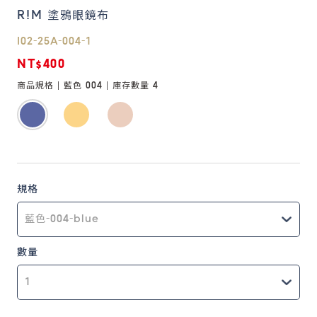
R!M 塗鴉眼鏡布
鏡片說明
I02-25A-004-1
Lens
NT$400
商品規格 |
藍色 004
| 庫存數量
4
常見問題
FAQ
規格
數量