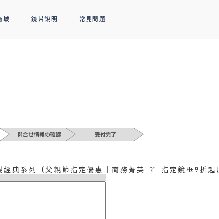
商城
鏡片說明
常見問題
隱形眼鏡
新品上市
全部商品
熱銷排行
熱銷排行
透明隱形眼鏡
人氣聯名
彩色隱形眼鏡
線上商城專屬優惠
本製經典系列 (父親節指定優惠｜商務菁英 👔 指定鏡框9折起原價$