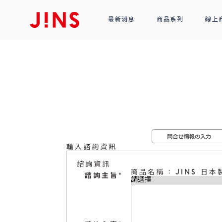
最新消息
商品系列
線上
鏡框
全部商品
光學眼鏡
太陽眼鏡
功能性眼鏡
配件
輸入諮詢資訊
R!M BY J!NS
諮詢資訊
商品名稱 : JINS 日
諮詢主旨
*