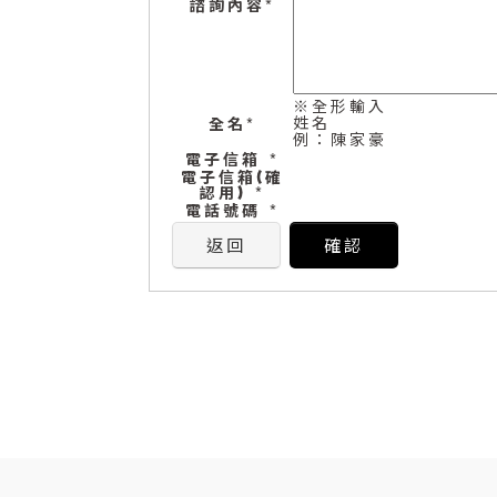
諮詢內容
*
※全形輸入
姓名
全名
*
例：陳家豪
電子信箱
*
電子信箱(確
認用)
*
電話號碼
*
返回
確認