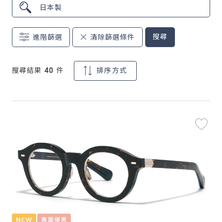
鏡片說明
搜尋
進階篩選
清除篩選條件
Lens
常見問題
搜尋結果 40 件
排序方式
FAQ