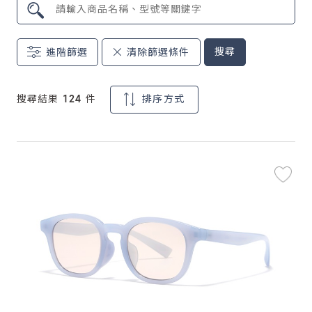
鏡片說明
搜尋
進階篩選
清除篩選條件
Lens
常見問題
搜尋結果 124 件
排序方式
FAQ