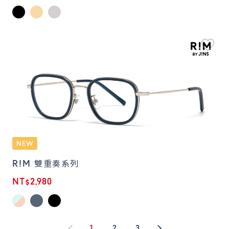
R!M 雙重奏系列
NT$2,980
1
2
3