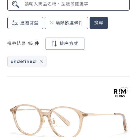
鏡片說明
搜尋
進階篩選
清除篩選條件
Lens
常見問題
搜尋結果 45 件
排序方式
FAQ
undefined