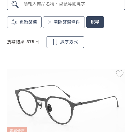
鏡片說明
搜尋
進階篩選
清除篩選條件
Lens
常見問題
搜尋結果 375 件
排序方式
FAQ