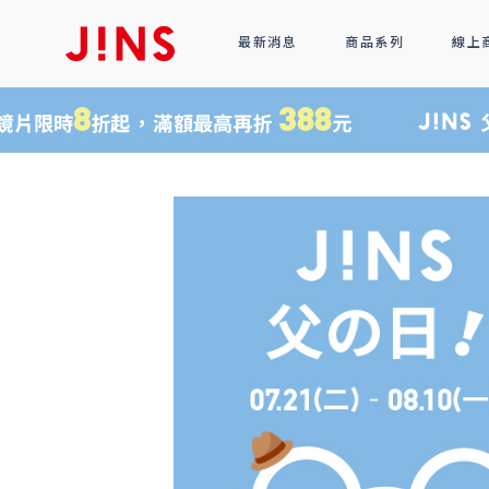
最新消息
商品系列
線上
鏡框
全部商品
光學眼鏡
太陽眼鏡
功能性眼鏡
配件
R!M BY J!NS