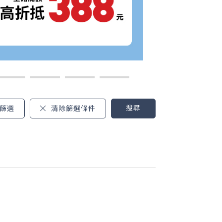
搜尋
篩選
清除篩選條件