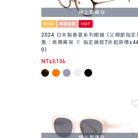
線上無庫存
2024 日本製春夏系列眼鏡 (父親節指定
惠｜商務菁英 👔 指定鏡框7折起原價$4
0)
NT$3,136
線上無庫存