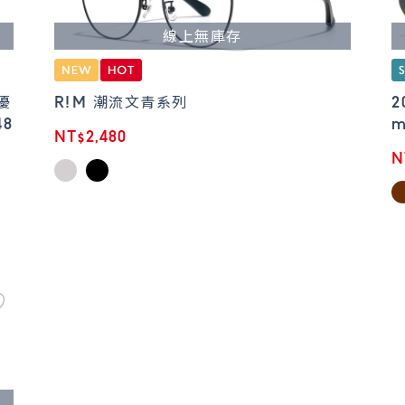
線上無庫存
優
R!M 潮流文青系列
2
48
m
NT$2,480
N