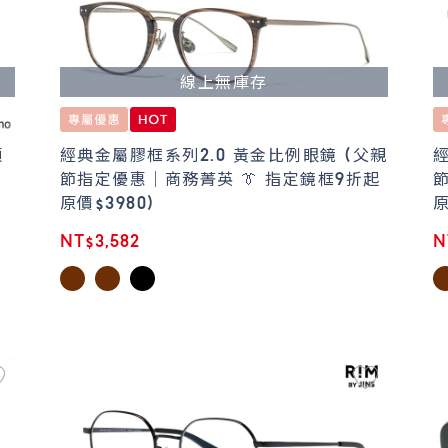
線上無庫存
頭
經典金屬膠框系列2.0 黃金比例眼鏡 (父親
節指定優惠｜商務菁英 👔 指定鏡框9折起
原價$3980)
原
NT$3,582
N