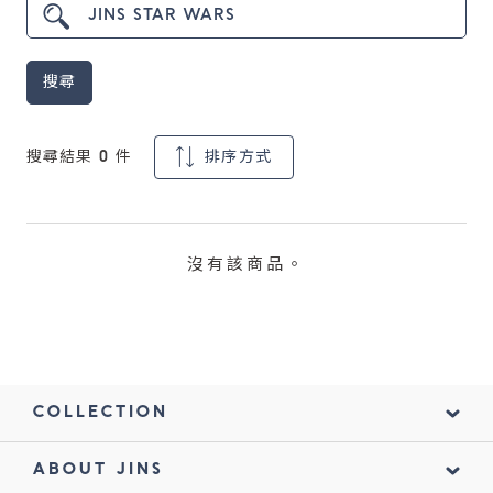
鏡片說明
搜尋
Lens
常見問題
搜尋結果
0
件
排序方式
FAQ
沒有該商品。
COLLECTION
ABOUT JINS