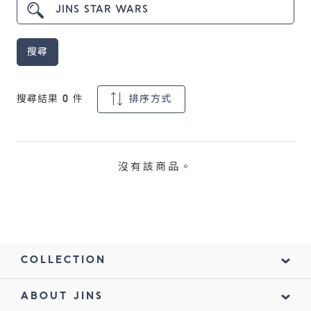
鏡片說明
搜尋
Lens
常見問題
搜尋結果
0
件
排序方式
FAQ
沒有該商品。
COLLECTION
ABOUT JINS