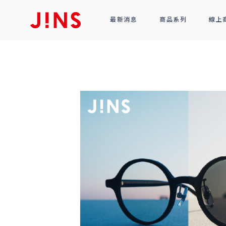
最新消息
商品系列
線上
鏡框
全部商品
光學眼鏡
太陽眼鏡
功能性眼鏡
配件
R!M BY J!NS