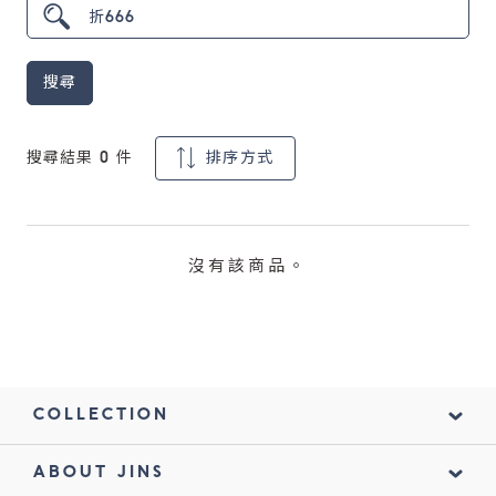
鏡片說明
搜尋
Lens
常見問題
搜尋結果
0
件
排序方式
FAQ
沒有該商品。
COLLECTION
ABOUT JINS