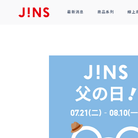
最新消息
商品系列
線上
鏡框
全部商品
光學眼鏡
太陽眼鏡
功能性眼鏡
配件
R!M BY J!NS