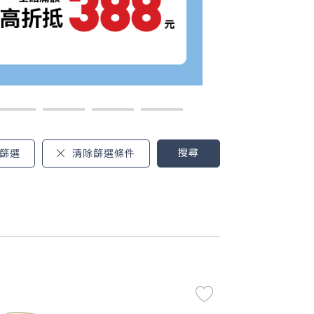
搜尋
篩選
清除篩選條件