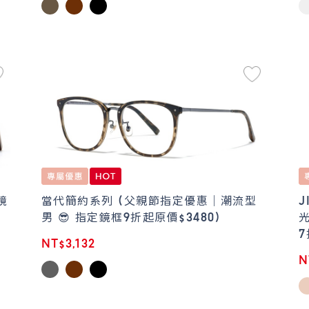
鏡
當代簡約系列 (父親節指定優惠｜潮流型
男 😎 指定鏡框9折起原價$3480)
光
7
NT$3,132
N