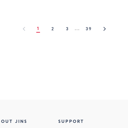
1
...
2
3
39
BOUT JINS
SUPPORT