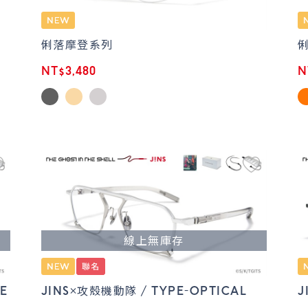
俐落摩登系列
NT$3,480
N
線上無庫存
E
JINS×攻殼機動隊 / TYPE-OPTICAL
J