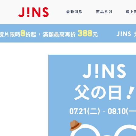
最新消息
商品系列
線上
鏡框
全部商品
光學眼鏡
太陽眼鏡
功能性眼鏡
配件
R!M BY J!NS