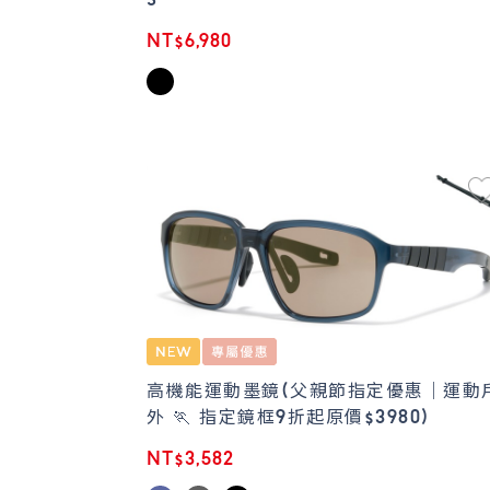
S
NT$6,980
高機能運動墨鏡(父親節指定優惠｜運動
外 🏃 指定鏡框9折起原價$3980)
NT$3,582