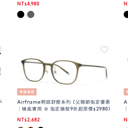
NT$4,980
N
戶
Airframe輕感舒壓系列 (父親節指定優惠
A
｜機能實用 ⚙️ 指定鏡框9折起原價$2980)
｜
NT$2,682
N