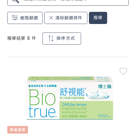
鏡片說明
搜尋
進階篩選
清除篩選條件
Lens
搜尋結果 5 件
排序方式
常見問題
FAQ