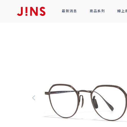
最新消息
商品系列
線上
鏡框
全部商品
光學眼鏡
太陽眼鏡
功能性眼鏡
配件
R!M BY J!NS