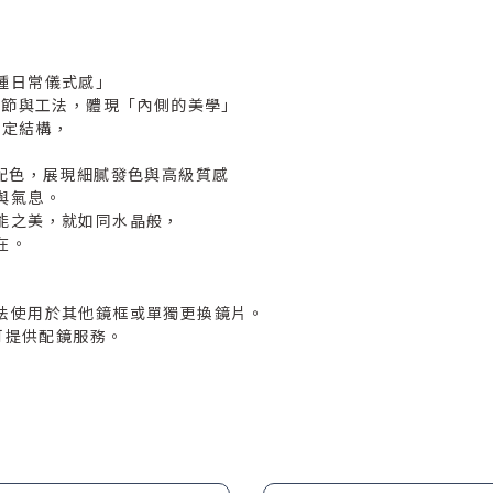
種日常儀式感」
細節與工法，體現「內側的美學」
穩定結構，
配色，展現細膩發色與高級質感
與氣息。
能之美，就如同水晶般，
在。
法使用於其他鏡框或單獨更換鏡片。
可提供配鏡服務。