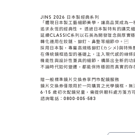
JINS 2026 日本製經典系列
「體現日本製工藝細節美學，讓高品質成為一
追求永恆的經典性 + 透過日本製特有的講究
延續CLASSIC系列以石英為開發理念與厚實
轉化運用在鉸鏈、鉚釘、鼻墊等細節中。
採用日本製，專屬高規格鉚釘(カシメ)與特殊
在傳統鏡框造型的基礎上，注入現代感的線條
機能性與設計性兼具的細節，構築出全新的功
不論時代如何變遷，都能保持穩固而真實的存
贈一般標準鏡片交換券享門市配鏡服務
鏡片交換券僅限用於一同購買之光學鏡框，無
6-15 歲初次配鏡兒童，需提供眼科處方箋方
諮詢電話：0800-005-583