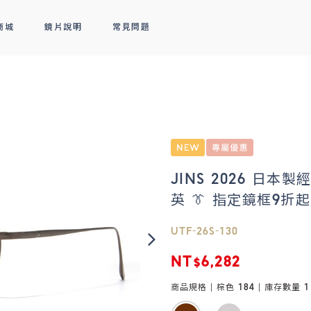
商城
鏡片說明
常見問題
隱形眼鏡
新品上市
全部商品
熱銷排行
熱銷排行
透明隱形眼鏡
人氣聯名
彩色隱形眼鏡
線上商城專屬優惠
JINS 2026 日
英 👔 指定鏡框9折起
UTF-26S-130
NT$6,282
商品規格 |
棕色 184
| 庫存數量
1