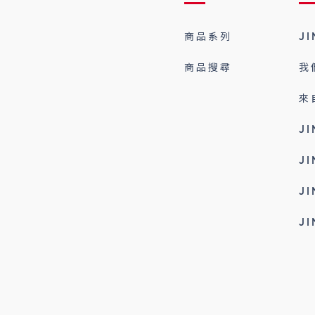
商品系列
J
商品搜尋
我
來
J
J
J
J