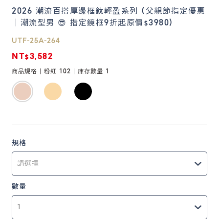
2026 潮流百搭厚邊框鈦輕盈系列 (父親節指定優惠
｜潮流型男 😎 指定鏡框9折起原價$3980)
鏡片說明
Lens
UTF-25A-264
NT$3,582
常見問題
商品規格 |
粉紅 102
| 庫存數量
1
FAQ
規格
數量