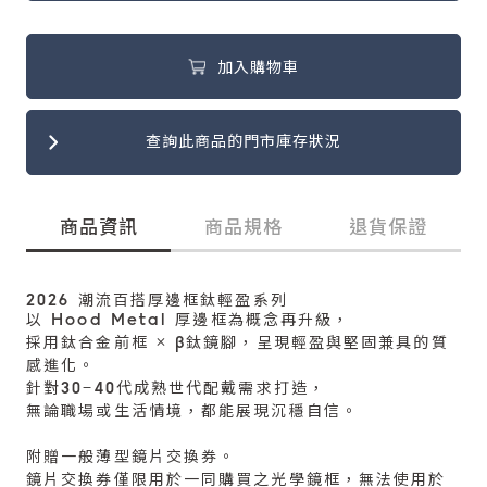
加入購物車
查詢此商品的門市庫存狀況
商品資訊
商品規格
退貨保證
2026 潮流百搭厚邊框鈦輕盈系列
以 Hood Metal 厚邊框為概念再升級，
採用鈦合金前框 × β鈦鏡腳，呈現輕盈與堅固兼具的質
感進化。
針對30–40代成熟世代配戴需求打造，
無論職場或生活情境，都能展現沉穩自信。
附贈一般薄型鏡片交換券。
鏡片交換券僅限用於一同購買之光學鏡框，無法使用於