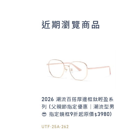
近期瀏覽商品
2026 潮流百搭厚邊框鈦輕盈系
列 (父親節指定優惠｜潮流型男
😎 指定鏡框9折起原價$3980)
UTF-25A-262