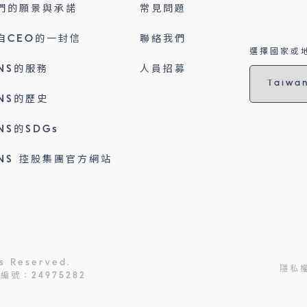
們的願景與承諾
常見問題
自CEO的一封信
聯絡我們
選擇國家或地
INS的服務
人員招募
INS的歷史
INS的SDGs
INS 控股集團官方網站
ts Reserved.
隱私
號：24975282