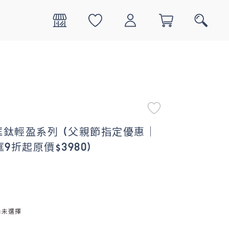
0
搜尋
邊框鈦輕盈系列 (父親節指定優惠｜
9折起原價$3980)
尚未選擇