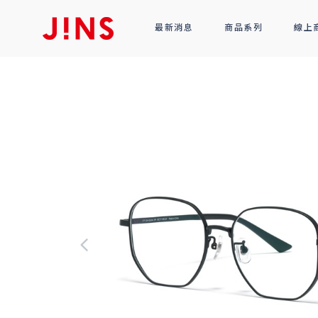
最新消息
商品系列
線上
鏡框
全部商品
光學眼鏡
太陽眼鏡
功能性眼鏡
配件
R!M BY J!NS