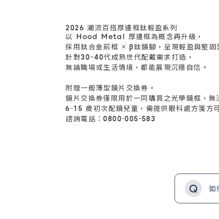
2026 潮流百搭厚邊框鈦輕盈系列
以 Hood Metal 厚邊框為概念再升級，
採用鈦合金前框 × β鈦鏡腳，呈現輕盈與堅
針對30–40代成熟世代配戴需求打造，
無論職場或生活情境，都能展現沉穩自信。
附贈一般薄型鏡片交換券。
鏡片交換券僅限用於一同購買之光學鏡框，無
6-15 歲初次配鏡兒童，需提供眼科處方箋方
諮詢電話：0800-005-583
如