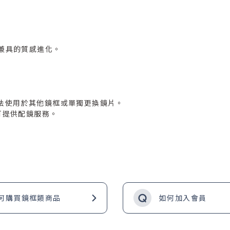
固兼具的質感進化。
法使用於其他鏡框或單獨更換鏡片。
可提供配鏡服務。
何購買鏡框類商品
如何加入會員