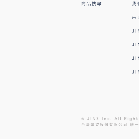
商品搜尋
我
來
J
J
J
J
© JINS Inc. All Righ
台灣睛姿股份有限公司 統一編