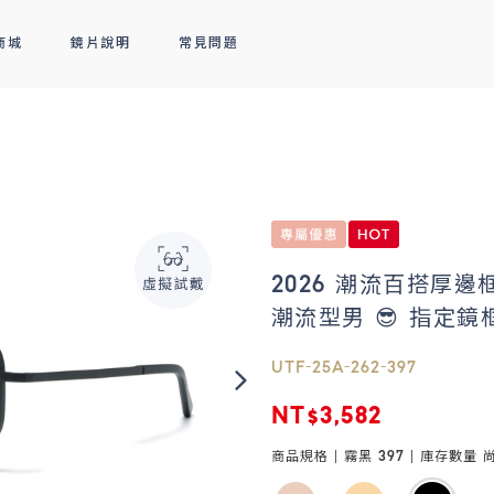
商城
鏡片說明
常見問題
隱形眼鏡
新品上市
全部商品
熱銷排行
熱銷排行
透明隱形眼鏡
人氣聯名
彩色隱形眼鏡
線上商城專屬優惠
2026 潮流百搭厚
潮流型男 😎 指定鏡框
UTF-25A-262-397
NT$3,582
商品規格 |
霧黑 397
| 庫存數量