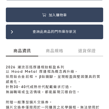
加入購物車
查詢此商品的門市庫存狀況
商品資訊
商品規格
退貨保證
2026 潮流百搭厚邊框鈦輕盈系列
以 Hood Metal 厚邊框為概念再升級，
採用鈦合金前框 × β鈦鏡腳，呈現輕盈與堅固兼具的質
感進化。
針對30–40代成熟世代配戴需求打造，
無論職場或生活情境，都能展現沉穩自信。
附贈一般薄型鏡片交換券。
鏡片交換券僅限用於一同購買之光學鏡框，無法使用於