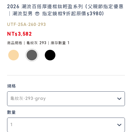
2026 潮流百搭厚邊框鈦輕盈系列 (父親節指定優惠
｜潮流型男 😎 指定鏡框9折起原價$3980)
鏡片說明
Lens
UTF-25A-260-293
NT$3,582
常見問題
商品規格 |
龜紋灰 293
| 庫存數量
1
FAQ
規格
數量