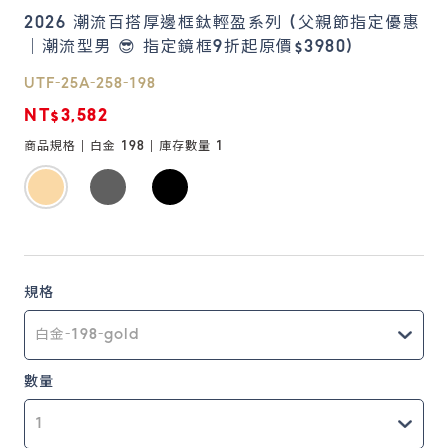
2026 潮流百搭厚邊框鈦輕盈系列 (父親節指定優惠
｜潮流型男 😎 指定鏡框9折起原價$3980)
鏡片說明
Lens
UTF-25A-258-198
NT$3,582
常見問題
商品規格 |
白金 198
| 庫存數量
1
FAQ
規格
數量