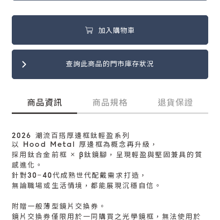
加入購物車
查詢此商品的門市庫存狀況
商品資訊
商品規格
退貨保證
2026 潮流百搭厚邊框鈦輕盈系列
以 Hood Metal 厚邊框為概念再升級，
採用鈦合金前框 × β鈦鏡腳，呈現輕盈與堅固兼具的質
感進化。
針對30–40代成熟世代配戴需求打造，
無論職場或生活情境，都能展現沉穩自信。
附贈一般薄型鏡片交換券。
鏡片交換券僅限用於一同購買之光學鏡框，無法使用於