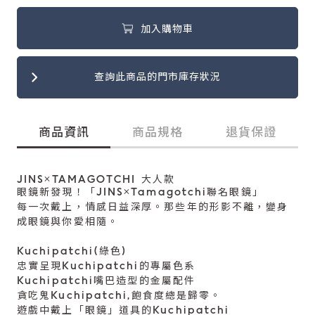
加入購物車
查詢此商品的門市庫存狀況
商品資訊
商品規格
退貨保證
JINS×TAMAGOTCHI 大人款
眼鏡新發現！「JINS×Tamagotchi聯名眼鏡」
每一次戴上，情感日益深厚。那些年的形影不離，變身
成眼鏡與你愛相隨。
Kuchipatchi(綠色)
忠實呈現Kuchipatchi的專屬色系
Kuchipatchi嘴巴造型的金屬配件
貪吃鬼Kuchipatchi,飽食度總是歸零。
遊戲中戴上「眼鏡」道具的Kuchipatchi