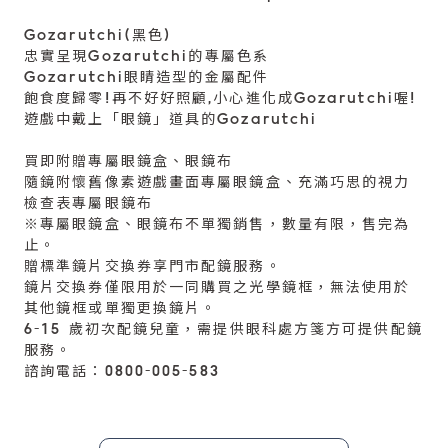
Gozarutchi(黑色)
忠實呈現Gozarutchi的專屬色系
Gozarutchi眼睛造型的金屬配件
飽食度歸零!再不好好照顧,小心進化成Gozarutchi喔!
遊戲中戴上「眼鏡」道具的Gozarutchi
買即附贈專屬眼鏡盒、眼鏡布
隨鏡附懷舊像素遊戲畫面專屬眼鏡盒、充滿巧思的視力
檢查表專屬眼鏡布
※專屬眼鏡盒、眼鏡布不單獨銷售，數量有限，售完為
止。
贈標準鏡片交換券享門市配鏡服務。
鏡片交換券僅限用於一同購買之光學鏡框，無法使用於
其他鏡框或單獨更換鏡片。
6-15 歲初次配鏡兒童，需提供眼科處方箋方可提供配鏡
服務。
諮詢電話：0800-005-583