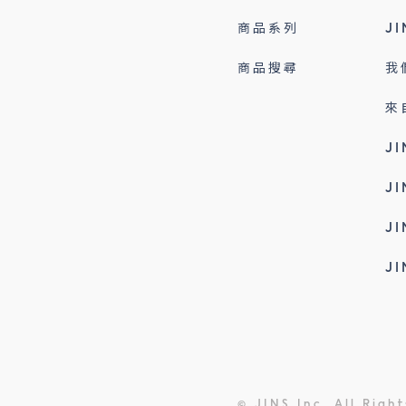
商品系列
J
商品搜尋
我
來
J
J
J
J
© JINS Inc. All Righ