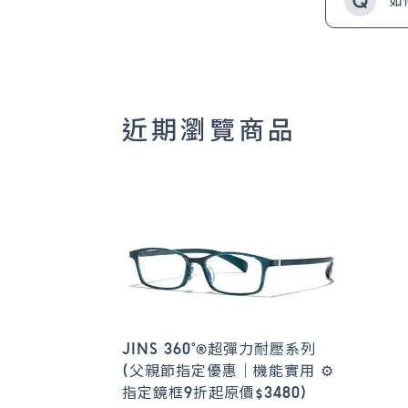
如
近期瀏覽商品
JINS 360°®超彈力耐壓系列
(父親節指定優惠｜機能實用 ⚙️
指定鏡框9折起原價$3480)