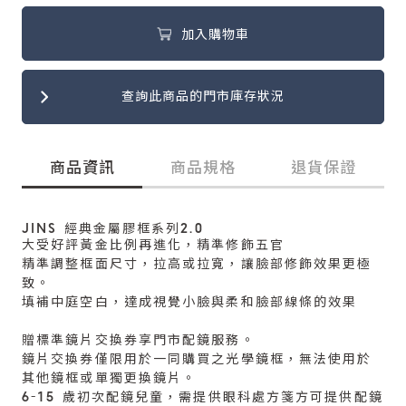
加入購物車
查詢此商品的門市庫存狀況
商品資訊
商品規格
退貨保證
JINS 經典金屬膠框系列2.0
大受好評黃金比例再進化，精準修飾五官
精準調整框面尺寸，拉高或拉寬，讓臉部修飾效果更極
致。
填補中庭空白，達成視覺小臉與柔和臉部線條的效果
贈標準鏡片交換券享門市配鏡服務。
鏡片交換券僅限用於一同購買之光學鏡框，無法使用於
其他鏡框或單獨更換鏡片。
6-15 歲初次配鏡兒童，需提供眼科處方箋方可提供配鏡