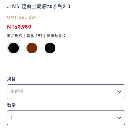
JINS 經典金屬膠框系列2.0
鏡片說明
UMF-26S-287
Lens
NT$3,980
商品規格 |
霧黑 197
| 庫存數量
2
常見問題
FAQ
規格
數量