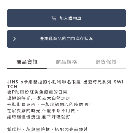
加入購物車
查詢此商品的門市庫存狀況
商品資訊
商品規格
退貨保證
JINS x卡娜赫拉的小動物聯名眼鏡 出遊時光系列 SWI
TCH
被P助與粉紅兔兔療癒的日常
出遊的時光,一起去大自然走走、
去逛街買東西、一起度過開心的時間吧!
在家耍廢的時光,什麼事都不用做。
讓時間慢慢流逝,躺平呼吸就好
質感粉、灰與黑鏡框，搭配閃亮前鏡片