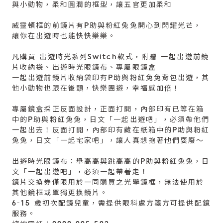
與小動物，柔和圓潤的框型，讓五官更加柔和
威靈頓框的前鏡片有P助與粉紅兔兔開心到閃耀光芒，
讓你在出遊時也能快快樂樂。
凡購買 出遊時光系列Switch款式，附贈 一起出遊前鏡
片收納袋、出遊時光眼鏡布、專屬眼鏡盒
一起出遊前鏡片收納袋印有P助與粉紅兔兔背包出遊，其
他小動物也跟在後頭，快樂團遊，幸福感加倍！
專屬鏡盒採正反面設計，正面打開，內部印有已等在箱
中的P助與粉紅兔兔，日文「一起出遊吧」，必須帶他們
一起出去！反面打開，內部印有藏在紙箱中的P助與粉紅
兔兔，日文「一起宅家吧」，讓人真想抱著他們耍廢～
出遊時光眼鏡布：舉高高與跳高高的P助與粉紅兔兔，日
文「一起出遊吧」，必須一起帶著走！
鏡片交換券僅限用於一同購買之光學鏡框，無法使用於
其他鏡框或單獨更換鏡片。
6-15 歲初次配鏡兒童，需提供眼科處方箋方可提供配鏡
服務。