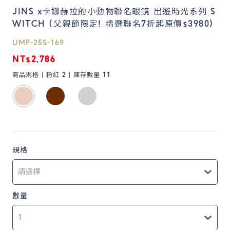
JINS x卡娜赫拉的小動物聯名眼鏡 出遊時光系列 S
WITCH (父親節限定! 精選聯名7折起原價$3980)
鏡片說明
Lens
UMF-25S-169
NT$2,786
常見問題
商品規格 |
粉紅 2
| 庫存數量
11
FAQ
規格
數量