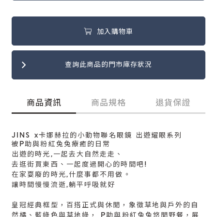
加入購物車
查詢此商品的門市庫存狀況
商品資訊
商品規格
退貨保證
JINS x卡娜赫拉的小動物聯名眼鏡 出遊耀眼系列
被P助與粉紅兔兔療癒的日常
出遊的時光,一起去大自然走走、
去逛街買東西、一起度過開心的時間吧!
在家耍廢的時光,什麼事都不用做。
讓時間慢慢流逝,躺平呼吸就好
皇冠經典框型，百搭正式與休閒，象徵草地與戶外的自
然橘、藍綠色與草地綠， P助與粉紅兔兔悠閒野餐，展