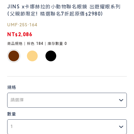
JINS x卡娜赫拉的小動物聯名眼鏡 出遊耀眼系列
(父親節限定! 精選聯名7折起原價$2980)
鏡片說明
Lens
UMF-25S-164
NT$2,086
常見問題
商品規格 |
棕色 184
| 庫存數量
0
FAQ
規格
數量