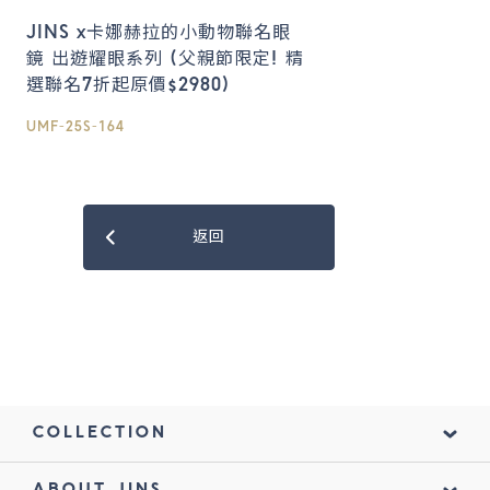
JINS x卡娜赫拉的小動物聯名眼
鏡 出遊耀眼系列 (父親節限定! 精
選聯名7折起原價$2980)
UMF-25S-164
返回
COLLECTION
ABOUT JINS