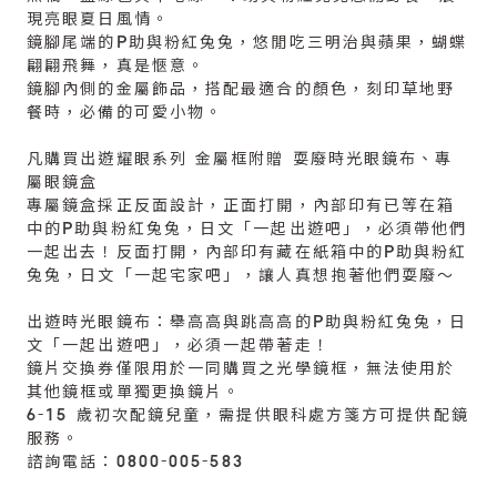
現亮眼夏日風情。
鏡腳尾端的P助與粉紅兔兔，悠閒吃三明治與蘋果，蝴蝶
翩翩飛舞，真是愜意。
鏡腳內側的金屬飾品，搭配最適合的顏色，刻印草地野
餐時，必備的可愛小物。
凡購買出遊耀眼系列 金屬框附贈 耍廢時光眼鏡布、專
屬眼鏡盒
專屬鏡盒採正反面設計，正面打開，內部印有已等在箱
中的P助與粉紅兔兔，日文「一起出遊吧」，必須帶他們
一起出去！反面打開，內部印有藏在紙箱中的P助與粉紅
兔兔，日文「一起宅家吧」，讓人真想抱著他們耍廢～
出遊時光眼鏡布：舉高高與跳高高的P助與粉紅兔兔，日
文「一起出遊吧」，必須一起帶著走！
鏡片交換券僅限用於一同購買之光學鏡框，無法使用於
其他鏡框或單獨更換鏡片。
6-15 歲初次配鏡兒童，需提供眼科處方箋方可提供配鏡
服務。
諮詢電話：0800-005-583