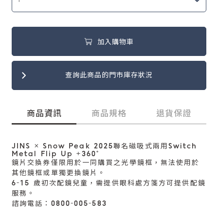
加入購物車
查詢此商品的門市庫存狀況
商品資訊
商品規格
退貨保證
JINS × Snow Peak 2025聯名磁吸式兩用Switch
Metal Flip Up +360°
鏡片交換券僅限用於一同購買之光學鏡框，無法使用於
其他鏡框或單獨更換鏡片。
6-15 歲初次配鏡兒童，需提供眼科處方箋方可提供配鏡
服務。
諮詢電話：0800-005-583