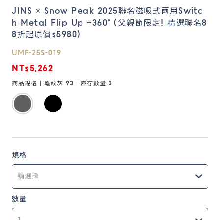
JINS × Snow Peak 2025聯名磁吸式兩用Switc
h Metal Flip Up +360° (父親節限定! 精選聯名8
鏡片說明
8折起原價$5980)
Lens
UMF-25S-019
NT$5,262
常見問題
FAQ
商品規格 |
龜紋灰 93
| 庫存數量
3
規格
數量