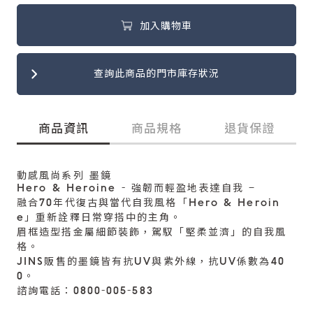
加入購物車
查詢此商品的門市庫存狀況
商品資訊
商品規格
退貨保證
動感風尚系列 墨鏡
Hero & Heroine - 強韌而輕盈地表達自我 –
融合70年代復古與當代自我風格「Hero & Heroin
e」重新詮釋日常穿搭中的主角。
眉框造型搭金屬細節裝飾，駕馭「堅柔並濟」的自我風
格。
JINS販售的墨鏡皆有抗UV與紫外線，抗UV係數為40
0。
諮詢電話：0800-005-583