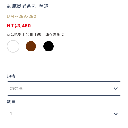
動感風尚系列 墨鏡
鏡片說明
UMF-25A-253
Lens
NT$3,480
商品規格 |
米白 180
| 庫存數量
2
常見問題
FAQ
規格
數量