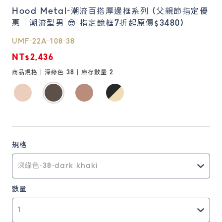
Hood Metal-潮流百搭厚邊框系列 (父親節指定優
惠｜潮流型男 😎 指定鏡框7折起原價$3480)
鏡片說明
Lens
UMF-22A-108-38
NT$2,436
常見問題
商品規格 |
深綠色 38
| 庫存數量
2
FAQ
規格
數量