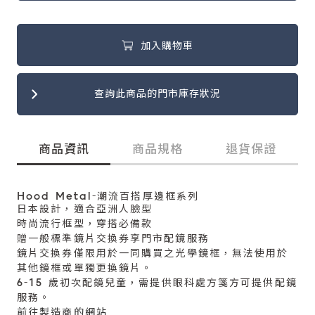
加入購物車
查詢此商品的門市庫存狀況
商品資訊
商品規格
退貨保證
Hood Metal-潮流百搭厚邊框系列
日本設計，適合亞洲人臉型
時尚流行框型，穿搭必備款
贈一般標準鏡片交換券享門市配鏡服務
鏡片交換券僅限用於一同購買之光學鏡框，無法使用於
其他鏡框或單獨更換鏡片。
6-15 歲初次配鏡兒童，需提供眼科處方箋方可提供配鏡
服務。
前往製造商的網站