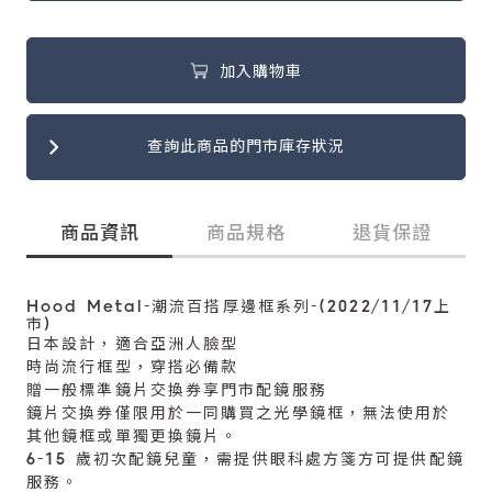
加入購物車
查詢此商品的門市庫存狀況
商品資訊
商品規格
退貨保證
Hood Metal-潮流百搭厚邊框系列-(2022/11/17上
市)
日本設計，適合亞洲人臉型
時尚流行框型，穿搭必備款
贈一般標準鏡片交換券享門市配鏡服務
鏡片交換券僅限用於一同購買之光學鏡框，無法使用於
其他鏡框或單獨更換鏡片。
6-15 歲初次配鏡兒童，需提供眼科處方箋方可提供配鏡
服務。