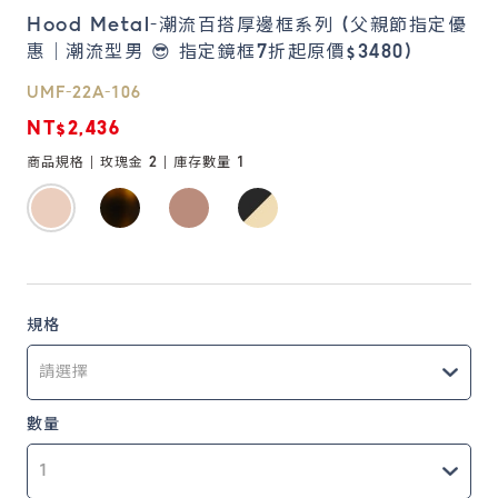
Hood Metal-潮流百搭厚邊框系列 (父親節指定優
惠｜潮流型男 😎 指定鏡框7折起原價$3480)
鏡片說明
Lens
UMF-22A-106
NT$2,436
常見問題
商品規格 |
玫瑰金 2
| 庫存數量
1
FAQ
規格
數量