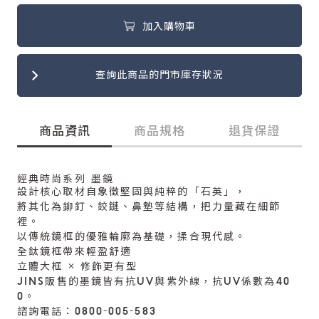
加入購物車
查詢此商品的門市庫存狀況
商品資訊
商品規格
退貨保證
經典時尚系列 墨鏡
設計核心取材自象徵堅固與純粹的「石英」，
將其化為鉚釘、鉸鏈、鼻墊等結構，把力量藏在細節
裡。
以傳統鏡框的優雅輪廓為基礎，揉合現代感。
全鈦鏡框帶來輕盈舒適
立體大框 × 修飾更有型
JINS販售的墨鏡皆有抗UV與紫外線，抗UV係數為40
0。
諮詢電話：0800-005-583