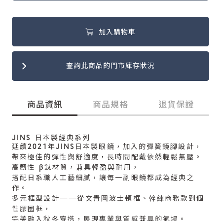
加入購物車
查詢此商品的門市庫存狀況
商品資訊
商品規格
退貨保證
JINS 日本製經典系列
延續2021年JINS日本製眼鏡，加入的彈簧鏡腳設計，
帶來極佳的彈性與舒適度，長時間配戴依然輕鬆無壓。
高韌性 β鈦材質，兼具輕盈與耐用，
搭配日系職人工藝細膩，讓每一副眼鏡都成為經典之
作。
多元框型設計——從文青圓波士頓框、幹練商務款到個
性膠圈框，
完美融入秋冬穿搭，展現專業與質感兼具的氣場。