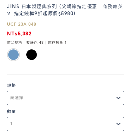
JINS 日本製經典系列 (父親節指定優惠｜商務菁英
👔 指定鏡框9折起原價$5980)
鏡片說明
Lens
UCF-23A-048
NT$5,382
常見問題
商品規格 |
藍綠色 48
| 庫存數量
1
FAQ
規格
數量