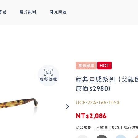
商城
鏡片說明
常見問題
隱形眼鏡
新品上市
全部商品
熱銷排行
熱銷排行
透明隱形眼鏡
人氣聯名
彩色隱形眼鏡
線上商城專屬優惠
經典量感系列 (父親節
原價$2980)
UCF-22A-165-1023
NT$2,086
商品規格 |
木紋黃 1023
| 庫存數