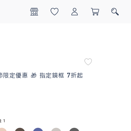
0
搜尋
限定優惠 🎁 指定鏡框 7折起
量
1