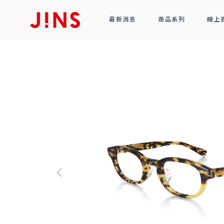
最新消息
商品系列
線上
鏡框
全部商品
光學眼鏡
太陽眼鏡
功能性眼鏡
配件
R!M BY J!NS