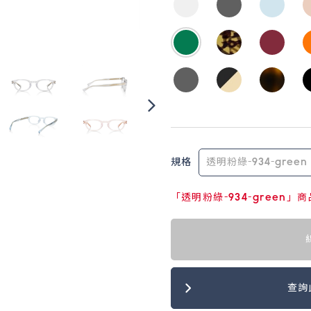
規格
「透明粉綠-934-green
查詢