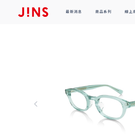
最新消息
商品系列
線上
鏡框
全部商品
光學眼鏡
太陽眼鏡
功能性眼鏡
配件
R!M BY J!NS