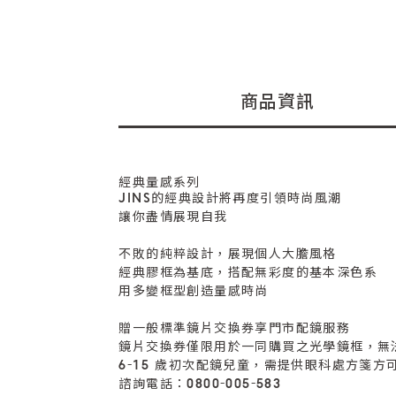
商品資訊
經典量感系列
JINS的經典設計將再度引領時尚風潮
讓你盡情展現自我
不敗的純粹設計，展現個人大膽風格
經典膠框為基底，搭配無彩度的基本深色系
用多變框型創造量感時尚
贈一般標準鏡片交換券享門市配鏡服務
鏡片交換券僅限用於一同購買之光學鏡框，無
6-15 歲初次配鏡兒童，需提供眼科處方箋方
諮詢電話：0800-005-583