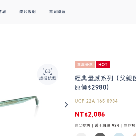
商城
鏡片說明
常見問題
隱形眼鏡
新品上市
全部商品
熱銷排行
熱銷排行
透明隱形眼鏡
人氣聯名
彩色隱形眼鏡
線上商城專屬優惠
經典量感系列 (父親節
原價$2980)
UCF-22A-165-0934
NT$2,086
商品規格 |
透明粉綠 934
| 庫存