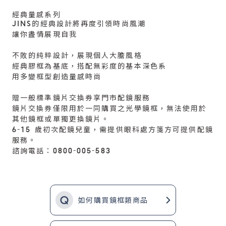
經典量感系列
JINS的經典設計將再度引領時尚風潮
讓你盡情展現自我
不敗的純粹設計，展現個人大膽風格
經典膠框為基底，搭配無彩度的基本深色系
用多變框型創造量感時尚
贈一般標準鏡片交換券享門市配鏡服務
鏡片交換券僅限用於一同購買之光學鏡框，無法使用於
其他鏡框或單獨更換鏡片。
6-15 歲初次配鏡兒童，需提供眼科處方箋方可提供配鏡
服務。
諮詢電話：0800-005-583
如何購買鏡框類商品