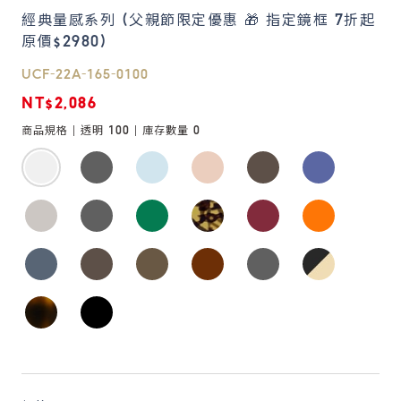
經典量感系列 (父親節限定優惠 🎁 指定鏡框 7折起
原價$2980)
鏡片說明
Lens
UCF-22A-165-0100
NT$2,086
常見問題
商品規格 |
透明 100
| 庫存數量
0
FAQ