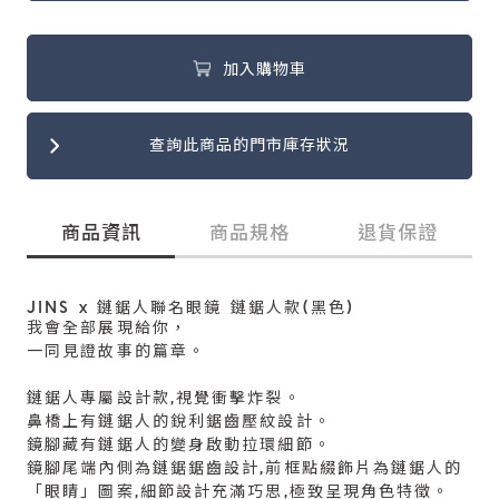
加入購物車
查詢此商品的門市庫存狀況
商品資訊
商品規格
退貨保證
JINS x 鏈鋸人聯名眼鏡 鏈鋸人款(黑色)
我會全部展現給你，
一同見證故事的篇章。
鏈鋸人專屬設計款,視覺衝擊炸裂。
鼻橋上有鏈鋸人的銳利鋸齒壓紋設計。
鏡腳藏有鏈鋸人的變身啟動拉環細節。
鏡腳尾端內側為鏈鋸鋸齒設計,前框點綴飾片為鏈鋸人的
「眼睛」圖案,細節設計充滿巧思,極致呈現角色特徵。