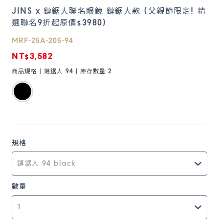
JINS x 鏈鋸人聯名眼鏡 鏈鋸人款 (父親節限定! 精
選聯名9折起原價$3980)
鏡片說明
Lens
MRF-25A-205-94
NT$3,582
常見問題
商品規格 |
鏈鋸人 94
| 庫存數量
2
FAQ
規格
數量