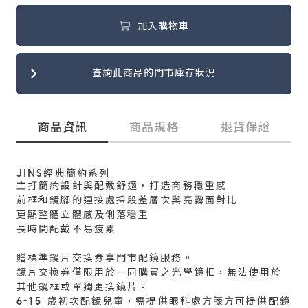
加入購物車
查詢此商品的門市庫存狀況
商品資訊
商品規格
退貨保證
JINS經典簡約系列
主打簡約設計與配戴舒適，打造商務穩重感
前框和鏡腳的連接處採段差層次與亮霧面對比
更顯整體立體感及俐落穩重
長時間配戴不易疲累
贈標準鏡片交換券享門市配鏡服務。
鏡片交換券僅限用於一同購買之光學鏡框，無法使用於
其他鏡框或單獨更換鏡片。
6-15 歲初次配鏡兒童，需提供眼科處方箋方可提供配鏡