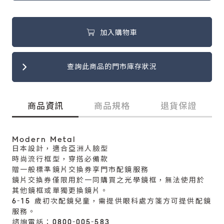
加入購物車
查詢此商品的門市庫存狀況
商品資訊
商品規格
退貨保證
Modern Metal
日本設計，適合亞洲人臉型
時尚流行框型，穿搭必備款
贈一般標準鏡片交換券享門市配鏡服務
鏡片交換券僅限用於一同購買之光學鏡框，無法使用於
其他鏡框或單獨更換鏡片。
6-15 歲初次配鏡兒童，需提供眼科處方箋方可提供配鏡
服務。
諮詢電話：0800-005-583