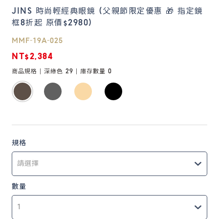
JINS 時尚輕經典眼鏡 (父親節限定優惠 🎁 指定鏡
框8折起 原價$2980)
鏡片說明
Lens
MMF-19A-025
NT$2,384
常見問題
商品規格 |
深綠色 29
| 庫存數量
0
FAQ
規格
數量