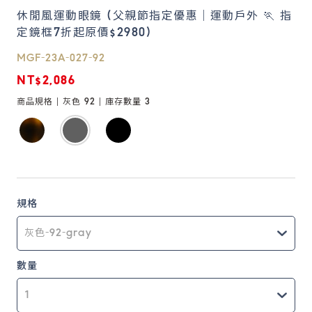
休閒風運動眼鏡 (父親節指定優惠｜運動戶外 🏃 指
定鏡框7折起原價$2980)
鏡片說明
Lens
MGF-23A-027-92
NT$2,086
常見問題
商品規格 |
灰色 92
| 庫存數量
3
FAQ
規格
數量