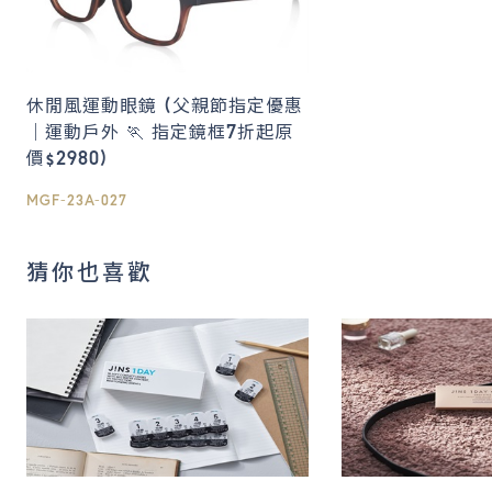
休閒風運動眼鏡 (父親節指定優惠
｜運動戶外 🏃 指定鏡框7折起原
價$2980)
MGF-23A-027
猜你也喜歡