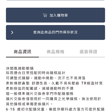
加入購物車
查詢此商品的門市庫存狀況
商品資訊
商品規格
退貨保證
休閒風運動眼鏡
採用適合日常搭配的時尚鏡框設計
可調整式鏡腳，運動中晃動、流汗也不易滑落
柔軟橡膠鼻墊 舒適性高、久戴不易有壓痕 TR輕盈材質
柔軟極佳的配戴感，減緩運動時的不適
贈一般標準鏡片交換券享門市配鏡服務
鏡片交換券僅限用於一同購買之光學鏡框，無法使用於
其他鏡框或單獨更換鏡片。
6-15 歲初次配鏡兒童，需提供眼科處方箋方可提供配鏡